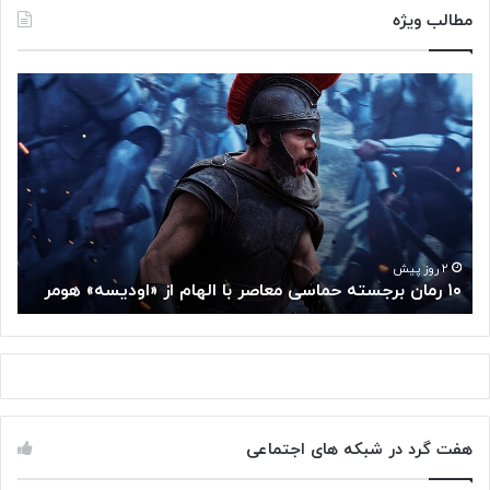
مطالب ویژه
۱
م
۰
غ
ر
ز
م
م
ا
ت
ن
ف
ب
ک
ر
ر
ج
گ
۲ روز پیش
۱۰ رمان برجسته حماسی معاصر با الهام از «اودیسه» هومر
م
س
و
ت
گ
ه
ل
ح
ا
م
ز
ا
س
س
م
هفت گرد در شبکه های اجتماعی
ی
ت
م
خ