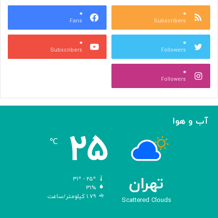
ع
و
ا
۰
۰
د
Fans
Subscribers
ص
ک
ر
ن
۰
۰
ب
ا
Subscribers
Followers
ا
ر
ا
ه‌
۰
ل
گ
Followers
ه
ی
ا
ر
م
ی
ا
ک
آب و هوا
ز
ر
۲۵
«
د
℃
ا
و
د
ی
تهران
۳۱º - ۲۵º
س
۳۱%
۱.۷۹ کیلومتر/ساعت
ه
Scattered Clouds
»
ه