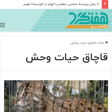
۱۰ رمان برجسته حماسی معاصر با الهام از «اودیسه» هومر
خانه
/
قاچاق حیات وحش
قاچاق حیات وحش