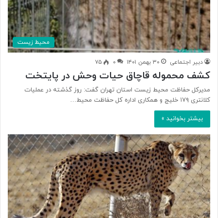
محیط زیست
دبیر اجتماعی
۳۰ بهمن ۱۴۰۱
۰
۷۵
کشف محموله قاچاق حیات وحش در پایتخت
مدیرکل حفاظت محیط زیست استان تهران گفت: روز گذشته در عملیات
کلانتری ۱۷۹ خلیج و همکاری اداره کل حفاظت محیط…
بیشتر بخوانید »