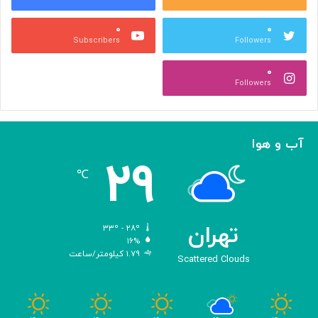
ک
ن
۰
۰
ا
Subscribers
Followers
ر
ه‌
۰
گ
Followers
ی
ر
ی
ک
آب و هوا
ر
۲۹
د
℃
تهران
۳۳º - ۲۸º
۱۶%
۱.۷۹ کیلومتر/ساعت
Scattered Clouds