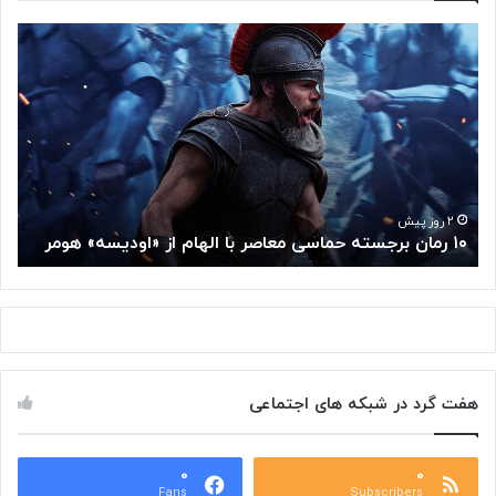
م
غ
ز
م
ت
ف
ک
ر
گ
۲ روز پیش
مغز متفکر گوگل
و
گ
ل
ا
ز
س
م
هفت گرد در شبکه های اجتماعی
ت
خ
و
۰
۰
د
Fans
Subscribers