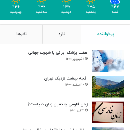
ب
۳۶
۳۶
۳۷
۳۵
۳۲
℃
℃
℃
℃
℃
ی‌
شنبه
یکشنبه
دوشنبه
سه‌شنبه
چهارشنبه
ب
د
ی
پرخواننده
تازه
نظرها
لِ
ب
ت
هفت پزشک ایرانی با شهرت جهانی
ه
و
۱ شهریور ۱۴۰۱
و
ن
+
افجه بهشت نزدیک تهران
ص
۱۰ اسفند ۱۴۰۰
د
ا
زبان فارسی چندمین زبان دنیاست؟
۱۲ تیر ۱۴۰۱