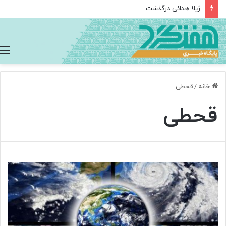
ژیلا هدائی درگذشت
خانه
/
قحطی
قحطی