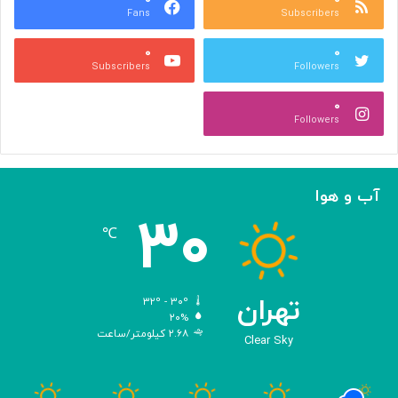
Fans
Subscribers
جِ
ش
۰
۰
ن
Subscribers
Followers
ی
د
۰
ن
Followers
ی‌
ه
ا
؛
آب و هوا
ر
۳۰
و
℃
ا
ی
تِ
ش
تهران
۳۲º - ۳۰º
ا
۲۰%
۲.۶۸ کیلومتر/ساعت
ه
Clear Sky
ک
ا
رِ