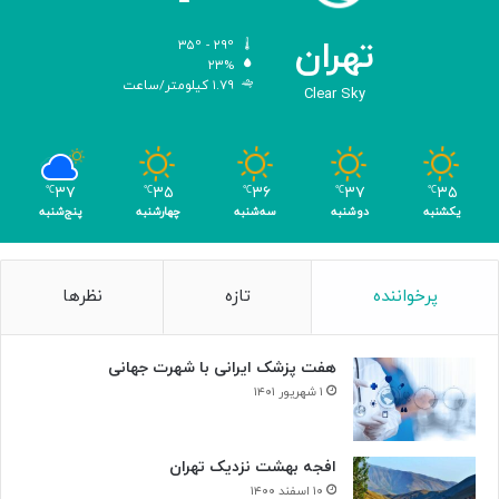
م
ص
تهران
۳۵º - ۲۹º
ن
۲۳%
۱.۷۹ کیلومتر/ساعت
و
Clear Sky
ع
ی
ب
ا
۳۷
۳۵
۳۶
۳۷
۳۵
℃
℃
℃
℃
℃
ک
یکشنبه
دوشنبه
سه‌شنبه
چهارشنبه
پنج‌شنبه
س
ب
۴
پرخواننده
تازه
نظرها
م
د
ا
هفت پزشک ایرانی با شهرت جهانی
ل
۱ شهریور ۱۴۰۱
افجه بهشت نزدیک تهران
۱۰ اسفند ۱۴۰۰