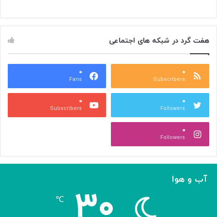
د
ی
ی
ر
ر
ا
م
ن
هفت گرد در شبکه های اجتماعی
د
ی
ر
د
س
ر
ه
۰
۰
ا
Fans
Subscribers
»
ل
ج
م
۰
۰
ل
پ
Subscribers
Followers
ا
ی
ل
ا
۰
آ
د
Followers
ل‌
ج
ا
ه
ح
ا
م
ن
آب و هوا
د
ی
۳۰
ه
℃
و
ش