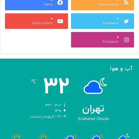
Fans
Subscribers
ص
ک
ر
ن
۰
۰
ب
ا
Subscribers
Followers
ا
ر
ا
ه‌
۰
ل
گ
Followers
ه
ی
ا
ر
م
ی
ا
ک
آب و هوا
ز
ر
۳۲
«
د
℃
ا
و
د
ی
تهران
۳۲º - ۳۰º
س
۱۳%
۱.۷۹ کیلومتر/ساعت
ه
Scattered Clouds
»
ه
و