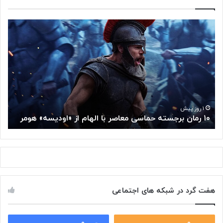
۱
م
۰
غ
ر
ز
م
م
ا
ت
ن
ف
ب
ک
ر
ر
ج
گ
۱ روز پیش
۱۰ رمان برجسته حماسی معاصر با الهام از «اودیسه» هومر
م
س
و
ت
گ
ه
ل
ح
ا
م
ز
ا
س
س
م
هفت گرد در شبکه های اجتماعی
ی
ت
م
خ
ع
و
ا
۰
۰
د