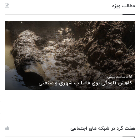
مطالب ویژه
ک
«
ا
پ
ه
ژ
ش
و
آ
ه
ل
ش
و
گ
د
ا
«
گ
ه
۸ ساعت پیش
کاهش آلودگی بوی فاضلاب شهری و صنعتی
ب
ی
م
ب
ل
و
ی
ی
س
ف
ر
ا
ط
ض
ا
هفت گرد در شبکه های اجتماعی
ل
ن
ا
: