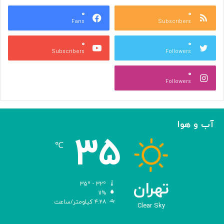
ب
ت
ش
۰
۰
و
Fans
Subscribers
ه
ل
ر
ی
۰
۰
ی
د
Subscribers
Followers
و
و
ص
ی
۰
ن
ر
Followers
ع
و
ت
س‌
ی
ه
ا
آب و هوا
ی
۳۵
م
℃
ه
ن
د
س
تهران
۳۵º - ۳۲º
ی‌
۱۱%
۴.۲۸ کیلومتر/ساعت
ش
Clear Sky
د
ه