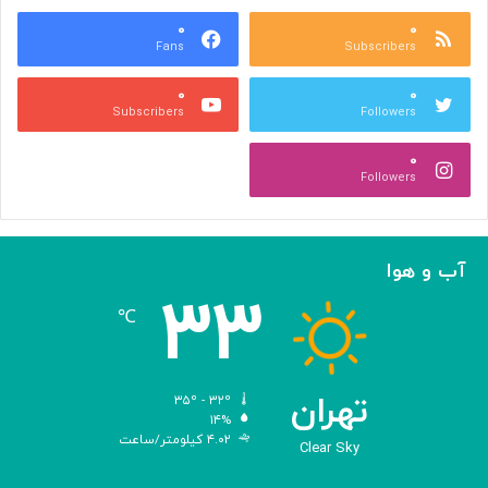
ب
ت
ش
۰
۰
و
Fans
Subscribers
ه
ل
ر
ی
۰
۰
ی
د
Subscribers
Followers
و
و
ص
ی
۰
ن
ر
Followers
ع
و
ت
س‌
ی
ه
ا
آب و هوا
ی
۳۳
م
℃
ه
ن
د
س
تهران
۳۵º - ۳۲º
ی‌
۱۴%
۴.۰۲ کیلومتر/ساعت
ش
Clear Sky
د
ه