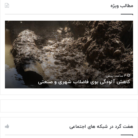
مطالب ویژه
ک
«
ا
پ
ه
ژ
ش
و
آ
ه
ل
ش
و
گ
د
ا
«
گ
ه
۳ ساعت پیش
کاهش آلودگی بوی فاضلاب شهری و صنعتی
ب
ی
م
ب
ل
و
ی
ی
س
ف
ر
ا
ط
ض
ا
هفت گرد در شبکه های اجتماعی
ل
ن
ا
: