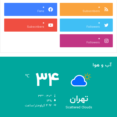
س
ر
ه
۰
۰
ا
Fans
Subscribers
»
ل
ج
م
۰
۰
ل
پ
Subscribers
Followers
ا
ی
ل
ا
۰
آ
د
Followers
ل‌
ج
ا
ه
ح
ا
م
ن
آب و هوا
د
ی
۳۴
ه
℃
و
ش
م
ص
تهران
۳۴º - ۳۰º
ن
۱۴%
۴.۹۲ کیلومتر/ساعت
و
Scattered Clouds
ع
ی