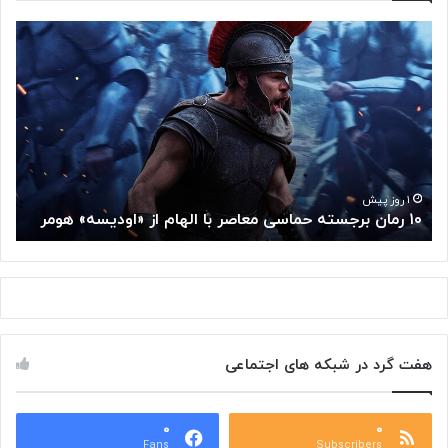
۱
م
۰
غ
ر
ز
م
م
ا
ت
ن
ف
ب
ک
ر
ر
ج
گ
۱ روز پیش
۱۰ رمان برجسته حماسی معاصر با الهام از «اودیسه» هومر
م
س
و
ت
گ
ه
ل
ح
ا
م
ز
ا
س
س
م
هفت گرد در شبکه های اجتماعی
ی
ت
م
خ
ع
و
ا
۰
۰
د
Fans
Subscribers