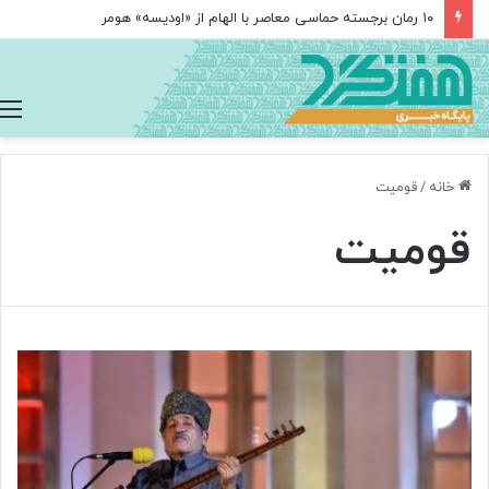
۱۰ رمان برجسته حماسی معاصر با الهام از «اودیسه» هومر
خانه
/
قومیت
قومیت