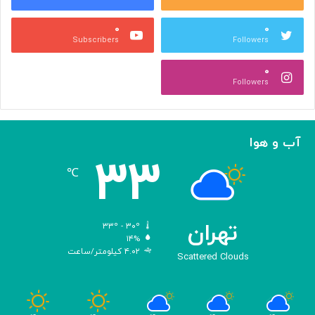
ص
ک
ر
ن
۰
۰
ب
ا
Subscribers
Followers
ا
ر
ا
ه‌
۰
ل
گ
Followers
ه
ی
ا
ر
م
ی
ا
ک
آب و هوا
ز
ر
۳۳
«
د
℃
ا
و
د
ی
تهران
۳۳º - ۳۰º
س
۱۴%
۴.۰۲ کیلومتر/ساعت
ه
Scattered Clouds
»
ه
و
م