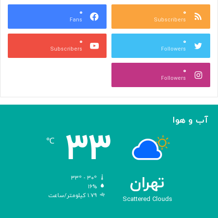
ا
۰
۰
و
Fans
Subscribers
جِ
ش
۰
۰
ن
Subscribers
Followers
ی
د
۰
ن
Followers
ی‌
ه
ا
؛
آب و هوا
ر
۳۳
و
℃
ا
ی
تِ
ش
تهران
۳۳º - ۳۰º
ا
۱۶%
۱.۷۹ کیلومتر/ساعت
ه
Scattered Clouds
ک
ا