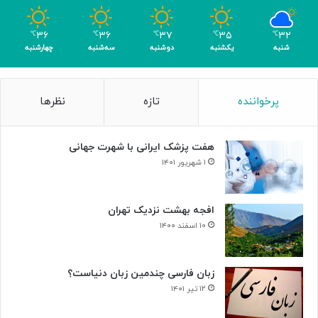
رِ
ب
۳۶
۳۶
۳۷
۳۵
۳۲
℃
℃
℃
℃
℃
ی‌
شنبه
یکشنبه
دوشنبه
سه‌شنبه
چهارشنبه
ب
د
ی
پرخواننده
تازه
نظرها
لِ
ب
ت
هفت پزشک ایرانی با شهرت جهانی
ه
و
۱ شهریور ۱۴۰۱
و
ن
+
افجه بهشت نزدیک تهران
ص
۱۰ اسفند ۱۴۰۰
د
ا
زبان فارسی چندمین زبان دنیاست؟
۱۲ تیر ۱۴۰۱