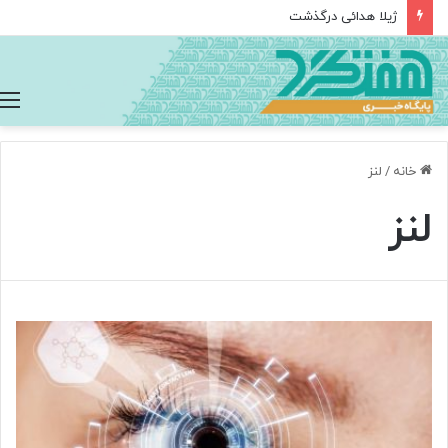
ژیلا هدائی درگذشت
خانه
/
لنز
لنز