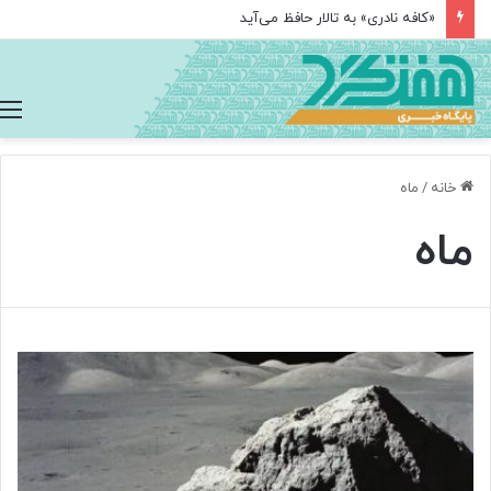
«کافه نادری» به تالار حافظ می‌آید
خانه
/
ماه
ماه