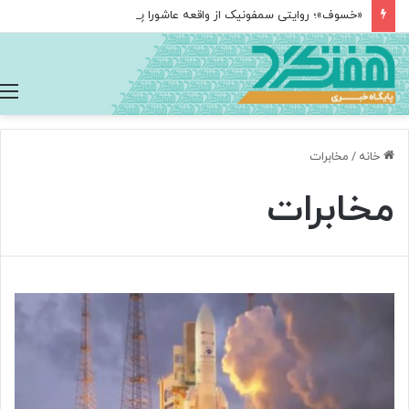
«خسوف»؛ روایتی سمفونیک از واقعه عاشورا پس از ۲۵ سال در تالار وحدت
خانه
/
مخابرات
مخابرات