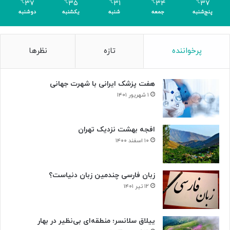
۳۷
۳۵
۳۱
۳۴
۳۷
℃
℃
℃
℃
℃
د
ک
پنج‌شنبه
جمعه
شنبه
یکشنبه
دوشنبه
ر
ن
ت
ا
ا
ر
پرخواننده
تازه
نظرها
ل
م
ا
ی‌
ر
ر
هفت پزشک ایرانی با شهرت جهانی
و
و
ح
د
۱ شهریور ۱۴۰۱
د
ت
افجه بهشت نزدیک تهران
۱۰ اسفند ۱۴۰۰
زبان فارسی چندمین زبان دنیاست؟
۱۲ تیر ۱۴۰۱
ییلاق سلانسر؛ منطقه‌ای بی‌نظیر در بهار