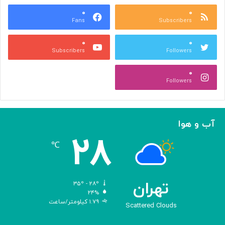
س
ر
ه
۰
۰
ا
Fans
Subscribers
»
ل
ج
م
۰
۰
ل
پ
Subscribers
Followers
ا
ی
ل
ا
۰
آ
د
Followers
ل‌
ج
ا
ه
ح
ا
م
ن
آب و هوا
د
ی
۲۸
ه
℃
و
ش
م
ص
تهران
۳۵º - ۲۸º
ن
۲۴%
۱.۷۹ کیلومتر/ساعت
و
Scattered Clouds
ع
ی