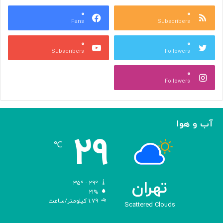
س
ر
ه
۰
۰
ا
Fans
Subscribers
»
ل
ج
م
۰
۰
ل
پ
Subscribers
Followers
ا
ی
ل
ا
۰
آ
د
Followers
ل‌
ج
ا
ه
ح
ا
م
ن
آب و هوا
د
ی
۲۹
ه
℃
و
ش
م
ص
تهران
۳۵º - ۲۹º
ن
۲۱%
۱.۷۹ کیلومتر/ساعت
و
Scattered Clouds
ع
ی