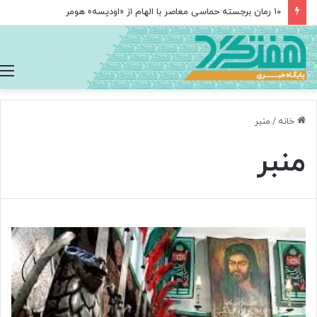
۱۰ رمان برجسته حماسی معاصر با الهام از «اودیسه» هومر
خانه
/
منبر
منبر