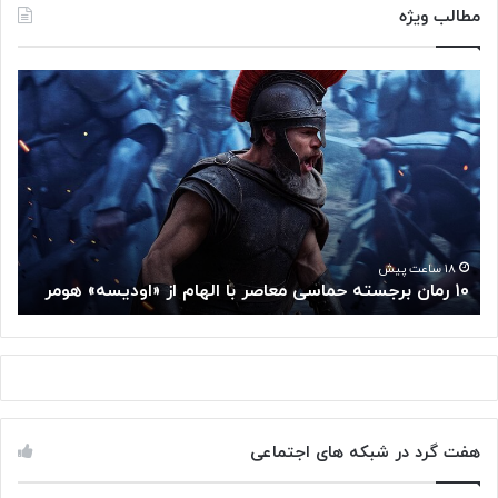
مطالب ویژه
۱
م
۰
غ
ر
ز
م
م
ا
ت
ن
ف
ب
ک
ر
ر
ج
گ
۱۸ ساعت پیش
۱۰ رمان برجسته حماسی معاصر با الهام از «اودیسه» هومر
م
س
و
ت
گ
ه
ل
ح
ا
م
ز
ا
س
س
م
هفت گرد در شبکه های اجتماعی
ی
ت
م
خ