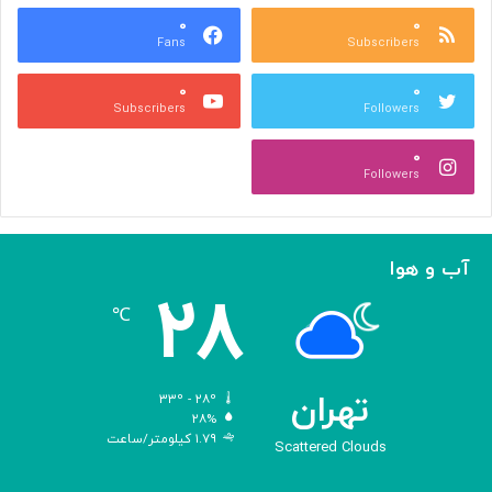
ع
و
ا
۰
۰
د
Fans
Subscribers
ص
ک
ر
ن
۰
۰
ب
ا
Subscribers
Followers
ا
ر
ا
ه‌
۰
ل
گ
Followers
ه
ی
ا
ر
م
ی
ا
ک
آب و هوا
ز
ر
۲۸
«
د
℃
ا
و
د
ی
تهران
۳۳º - ۲۸º
س
۲۸%
۱.۷۹ کیلومتر/ساعت
ه
Scattered Clouds
»
ه