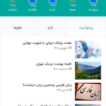
ک
ل
۳۷
۳۵
۳۲
۳۳
۳۶
℃
℃
℃
℃
℃
ر
د
پنج‌شنبه
جمعه
شنبه
یکشنبه
دوشنبه
ی
ر
گ
ت
ا
ا
پرخواننده
تازه
نظرها
م
ل
ی
ا
»
ر
هفت پزشک ایرانی با شهرت جهانی
و
ح
۱ شهریور ۱۴۰۱
د
ت
افجه بهشت نزدیک تهران
۱۰ اسفند ۱۴۰۰
زبان فارسی چندمین زبان دنیاست؟
۱۲ تیر ۱۴۰۱