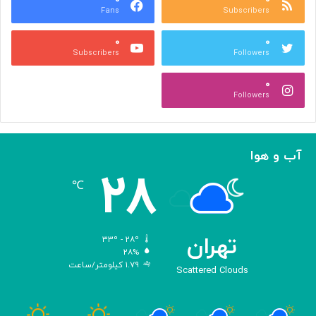
Fans
Subscribers
ص
ک
ر
ن
۰
۰
ب
ا
Subscribers
Followers
ا
ر
ا
ه‌
۰
ل
گ
Followers
ه
ی
ا
ر
م
ی
ا
ک
آب و هوا
ز
ر
۲۸
«
د
℃
ا
و
د
ی
تهران
۳۳º - ۲۸º
س
۲۸%
۱.۷۹ کیلومتر/ساعت
ه
Scattered Clouds
»
ه
و