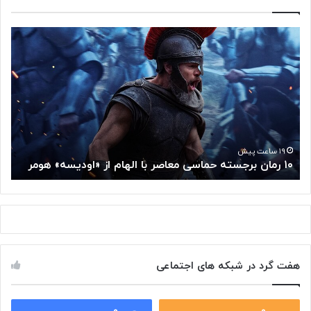
۱
م
۰
غ
ر
ز
م
م
ا
ت
ن
ف
ب
ک
ر
ر
ج
گ
۱۹ ساعت پیش
۱۰ رمان برجسته حماسی معاصر با الهام از «اودیسه» هومر
م
س
و
ت
گ
ه
ل
ح
ا
م
ز
ا
س
س
م
هفت گرد در شبکه های اجتماعی
ی
ت
م
خ
ع
و
ا
۰
۰
د