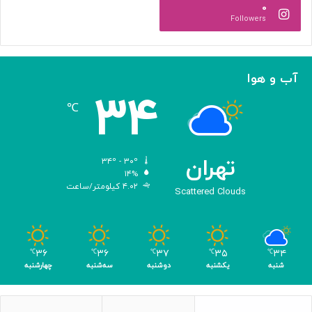
۰
آ
د
Followers
ل‌
ج
ا
ه
ح
ا
م
ن
آب و هوا
د
ی
۳۴
ه
℃
و
ش
م
ص
تهران
۳۴º - ۳۰º
ن
۱۴%
۴.۰۲ کیلومتر/ساعت
و
Scattered Clouds
ع
ی
ب
ا
۳۶
۳۶
۳۷
۳۵
۳۴
℃
℃
℃
℃
℃
ک
شنبه
یکشنبه
دوشنبه
سه‌شنبه
چهارشنبه
س
ب
۴