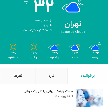
۳۲
د
℃
تهران
۳۲º - ۳۰º
۱۶%
۲.۶۸ کیلومتر/ساعت
Scattered Clouds
۳۶
۳۷
۳۵
۳۳
۳۲
℃
℃
℃
℃
℃
جمعه
شنبه
یکشنبه
دوشنبه
سه‌شنبه
پرخواننده
تازه
نظرها
هفت پزشک ایرانی با شهرت جهانی
۱ شهریور ۱۴۰۱