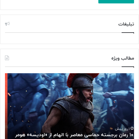
تبلیغات
مطالب ویژه
م
«
غ
ک
ز
ا
م
ف
ت
ه
ف
ن
ک
ا
ر
د
گ
ر
۱ روز پیش
مغز متفکر گوگل از سمت خود کناره‌گیری کرد
«
و
ی