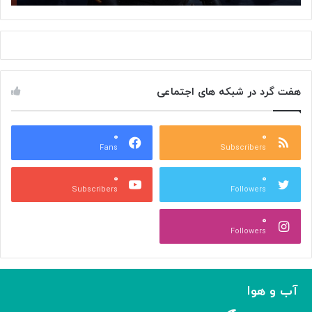
گ
»
ل
ب
ا
ه
ز
ت
س
ا
م
ل
هفت گرد در شبکه های اجتماعی
ت
ا
خ
ر
و
ح
د
۰
۰
ا
Fans
Subscribers
ک
ف
ن
ظ
۰
۰
ا
م
Subscribers
Followers
ر
ی‌
ه‌
آ
۰
گ
ی
Followers
ی
د
ر
ی
ک
آب و هوا
ر