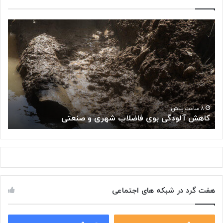
ک
«
ا
پ
ه
ژ
ش
و
آ
ه
ل
ش
و
گ
د
ا
«
گ
ه
۸ ساعت پیش
کاهش آلودگی بوی فاضلاب شهری و صنعتی
ب
ی
م
ب
ل
و
ی
ی
س
ف
ر
ا
ط
ض
ا
هفت گرد در شبکه های اجتماعی
ل
ن
ا
:
ب
ت
ش
۰
۰
و