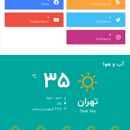
Fans
Subscribers
ه
ل
ر
ی
۰
۰
ی
د
Subscribers
Followers
و
و
ص
ی
۰
ن
ر
Followers
ع
و
ت
س‌
ی
ه
ا
آب و هوا
ی
۳۵
م
℃
ه
ن
د
س
تهران
۳۵º - ۳۲º
ی‌
۱۱%
۴.۲۸ کیلومتر/ساعت
ش
Clear Sky
د
ه
ب