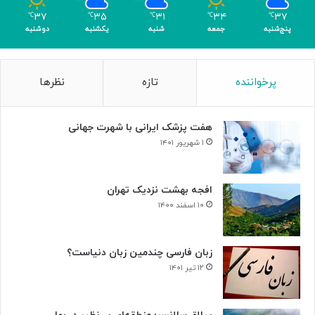
ک
ل
۳۷
۳۵
۳۱
۳۴
۳۷
℃
℃
℃
℃
℃
ر
د
پنج‌شنبه
جمعه
شنبه
یکشنبه
دوشنبه
ی
ر
گ
ت
ا
ا
پرخواننده
تازه
نظرها
م
ل
ی
ا
»
ر
هفت پزشک ایرانی با شهرت جهانی
و
ح
۱ شهریور ۱۴۰۱
د
ت
افجه بهشت نزدیک تهران
۱۰ اسفند ۱۴۰۰
زبان فارسی چندمین زبان دنیاست؟
۱۲ تیر ۱۴۰۱