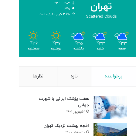
تهران
۳۳º - ۳۰º
و
۱۳%
م
۲.۶۸ کیلومتر/ساعت
Scattered Clouds
ر
۳۶
۳۷
۳۵
۳۳
۳۳
℃
℃
℃
℃
℃
جمعه
شنبه
یکشنبه
دوشنبه
سه‌شنبه
پرخواننده
تازه
نظرها
هفت پزشک ایرانی با شهرت
جهانی
۱ شهریور ۱۴۰۱
افجه بهشت نزدیک تهران
۱۰ اسفند ۱۴۰۰