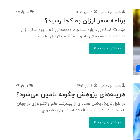
دبیر اجتماعی
۱۴ تیر ۱۴۰۱
۰
۷۵
برنامه سفر ارزان به کجا رسید؟
آ
ی
عزت‌الله ضرغامی درباره سرانجام وعده‌هایی که درباره سفر ارزان
ا
داده است، توضیحاتی داد و از مذاکره و توافق اولیه با…
ف
بیشتر بخوانید »
ن
ا
و
۱ روز پیش
ر
د ایرانی با
آیا فناوری می‌تواند جای آتش‌نشان‌ها
ی
ریگامی»
را بگیرد؟
م
دبیر اجتماعی
۶ تیر ۱۴۰۱
۰
۷۹
ی‌
هزینه‌های پژوهش چگونه تامین می‌شود؟
ت
و
در طول تاریخ، بخش عمده‌ای از پیشرفت علم و تکنولوژی در جهان
ا
با حمایت دولت‌ها اتفاق افتاده است، ولی به‌تدریج…
ن
د
بیشتر بخوانید »
ج
ا