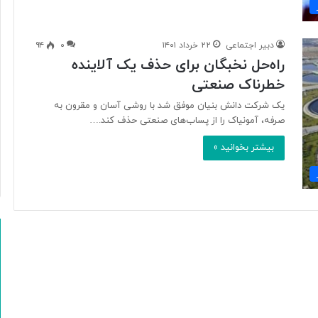
ی
آ
ت
دبیر اجتماعی
۲۲ خرداد ۱۴۰۱
۰
۹۴
ش‌
راه‌حل نخبگان برای حذف یک آلاینده
ن
ش
خطرناک صنعتی
ا
یک شرکت دانش بنیان موفق شد با روشی آسان و مقرون به
ن‌
صرفه، آمونیاک را از پساب‌های صنعتی حذف کند.…
ه
ا
بیشتر بخوانید »
ر
ا
ب
گ
ی
ر
د
؟