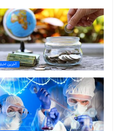
ت
و
ل
ی
د
ل
ب
۲ روز پیش
ا
آخرین اخبار
تولید لباس‌های هوشمن
س‌
«حسگرهای پوشیدنی ک
ه
ا
ی
ه
و
ش
م
ن
د