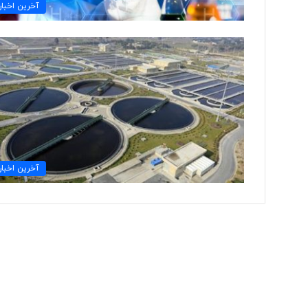
ا
آخرین اخبار
ی
ر
ا
ن
ی
ب
ا
«
ح
س
گ
آخرین اخبار
ر
ه
ا
ی
پ
و
ش
ی
د
ن