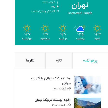
تهران
۳۳º - ۲۸º
و
۱۶%
م
۱.۷۹ کیلومتر/ساعت
Scattered Clouds
ر
۳۷
۳۶
۳۷
۳۵
۳۳
℃
℃
℃
℃
℃
شنبه
یکشنبه
دوشنبه
سه‌شنبه
چهارشنبه
پرخواننده
تازه
نظرها
هفت پزشک ایرانی با شهرت
جهانی
۱ شهریور ۱۴۰۱
افجه بهشت نزدیک تهران
۱۰ اسفند ۱۴۰۰