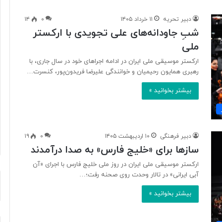
دبیر تحریه
۱۱ خرداد ۱۴۰۵
۰
۱۴
شبِ جاودانه‌های علی تجویدی با ارکستر
آ
ملی
ی
ا
ارکستر موسیقی ملی ایران در ادامه اجراهای خود در سال جاری، با
ف
رهبری همایون رحیمیان و خوانندگی علیرضا فریدون‌پور، کنسرت…
ن
ا
بیشتر بخوانید »
و
۲ روز پیش
ر
د ایرانی با
آیا فناوری می‌تواند جای آتش‌نشان‌ها
ی
ریگامی»
را بگیرد؟
م
دبیر فرهنگی
۱۰ اردیبهشت ۱۴۰۵
۰
۱۹
ی‌
سازها برای «خلیج فارس» به صدا درآمدند
ت
و
ارکستر موسیقی ملی ایران در روز ملی خلیج فارس با اجرای «آن
ا
آبی ایرانی» در تالار وحدت روی صحنه رفت؛…
ن
د
بیشتر بخوانید »
ج
ا