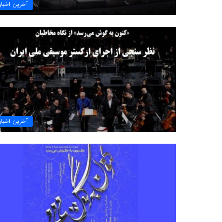
ا
آخرین اخبار
ی
ر
ا
ن
ی
ب
ا
«
ح
س
گ
آخرین اخبار
ر
ه
ا
ی
پ
و
ش
ی
د
ن