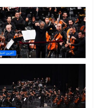
ت
و
ل
ی
د
ل
ب
۳ روز پیش
ا
آخرین اخبار
تولید لباس‌های هوشمن
س‌
«حسگرهای پوشیدنی ک
ه
ا
ی
ه
و
ش
م
ن
د