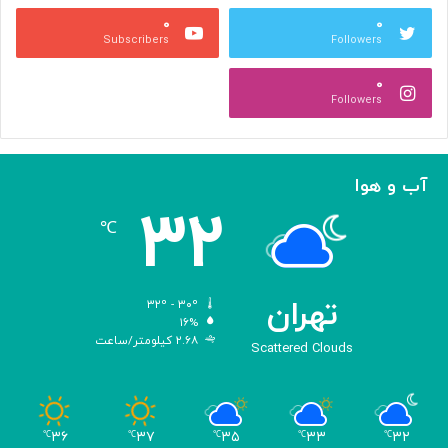
ن
۰
۰
ا
Subscribers
Followers
ر
ه‌
۰
گ
Followers
ی
ر
ی
ک
آب و هوا
ر
۳۲
د
℃
تهران
۳۲º - ۳۰º
۱۶%
۲.۶۸ کیلومتر/ساعت
Scattered Clouds
۳۶
۳۷
۳۵
۳۳
۳۲
℃
℃
℃
℃
℃