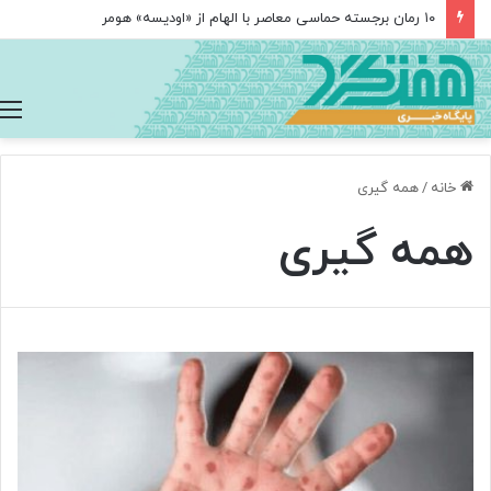
۱۰ رمان برجسته حماسی معاصر با الهام از «اودیسه» هومر
خانه
/
همه گیری
همه گیری