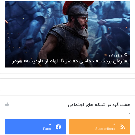
م
غ
ز
م
ت
ف
ک
ر
گ
۱ روز پیش
مغز متفکر گوگل از سمت خود کناره‌گیری 
و
گ
ل
ا
ز
س
م
هفت گرد در شبکه های اجتماعی
ت
خ
و
۰
د
۰
Fans
Subscribers
ک