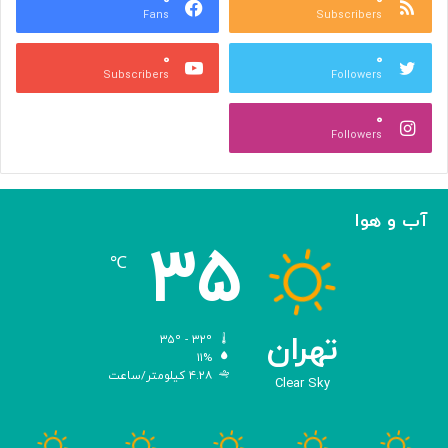
Fans
Subscribers
ه
ل
ر
ی
۰
۰
ی
د
Subscribers
Followers
و
و
ص
ی
۰
ن
ر
Followers
ع
و
ت
س‌
ی
ه
ا
آب و هوا
ی
۳۵
م
℃
ه
ن
د
س
تهران
۳۵º - ۳۲º
ی‌
۱۱%
۴.۲۸ کیلومتر/ساعت
ش
Clear Sky
د
ه
ب