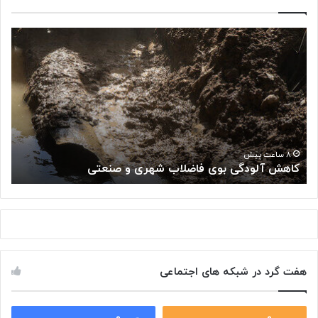
ک
«
ا
پ
ه
ژ
ش
و
آ
ه
ل
ش
و
گ
د
ا
«
گ
ه
۸ ساعت پیش
کاهش آلودگی بوی فاضلاب شهری و صنعتی
ب
ی
م
ب
ل
و
ی
ی
س
ف
ر
ا
ط
ض
ا
هفت گرد در شبکه های اجتماعی
ل
ن
ا
:
ب
ت
ش
۰
۰
و