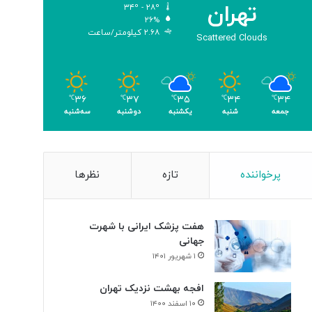
تهران
۳۴º - ۲۸º
و
۲۶%
م
۲.۶۸ کیلومتر/ساعت
Scattered Clouds
ر
۳۶
۳۷
۳۵
۳۴
۳۴
℃
℃
℃
℃
℃
جمعه
شنبه
یکشنبه
دوشنبه
سه‌شنبه
پرخواننده
تازه
نظرها
هفت پزشک ایرانی با شهرت
جهانی
۱ شهریور ۱۴۰۱
افجه بهشت نزدیک تهران
۱۰ اسفند ۱۴۰۰