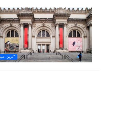
ت
و
ل
ی
د
ل
ب
۲ روز پیش
ا
آخرین اخبار
تولید لباس‌های هوشمن
س‌
«حسگرهای پوشیدنی ک
ه
ا
ی
ه
و
ش
م
ن
د