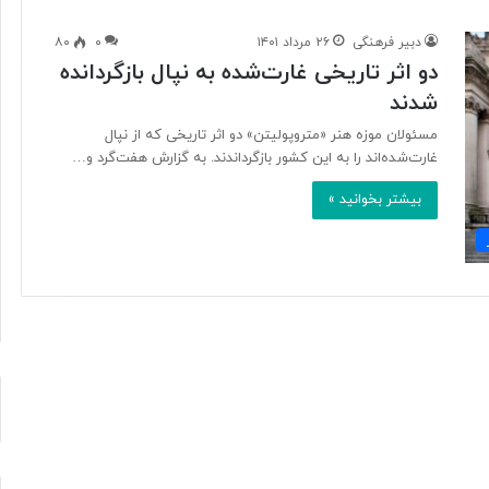
دبیر فرهنگی
۲۶ مرداد ۱۴۰۱
۰
۸۰
دو اثر تاریخی غارت‌شده به نپال بازگردانده
آ
شدند
ی
ا
مسئولان موزه هنر «متروپولیتن» دو اثر تاریخی که از نپال
ف
غارت‌شده‌اند را به این کشور بازگرداندند. به گزارش هفت‌گرد و…
ن
ا
بیشتر بخوانید »
و
۱۹ ساعت پیش
ر
د ایرانی با
آیا فناوری می‌تواند جای آتش‌نشان‌ها
ی
ریگامی»
را بگیرد؟
م
ی‌
ت
و
ا
ن
د
ج
ا