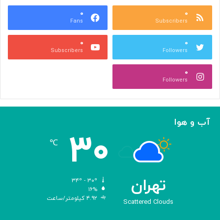
ع
و
ا
۰
۰
د
Fans
Subscribers
ص
ک
ر
ن
۰
۰
ب
ا
Subscribers
Followers
ا
ر
ا
ه‌
۰
ل
گ
Followers
ه
ی
ا
ر
م
ی
ا
ک
آب و هوا
ز
ر
۳۰
«
د
℃
ا
و
د
ی
تهران
۳۴º - ۳۰º
س
۱۶%
۴.۹۲ کیلومتر/ساعت
ه
Scattered Clouds
»
ه