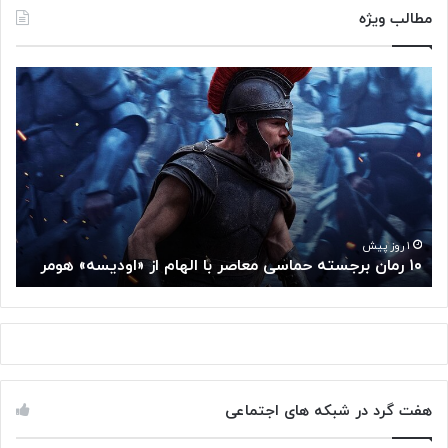
مطالب ویژه
۱
م
۰
غ
ر
ز
م
م
ا
ت
ن
ف
ب
ک
ر
ر
ج
گ
۱ روز پیش
۱۰ رمان برجسته حماسی معاصر با الهام از «اودیسه» هومر
م
س
و
ت
گ
ه
ل
ح
ا
م
ز
ا
س
س
م
هفت گرد در شبکه های اجتماعی
ی
ت
م
خ