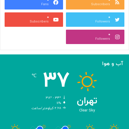
Fans
Subscribers
ر
گ
ا
س
۰
۰
ی
ت
Subscribers
Followers
ا
ر
ف
ش
۰
ز
م
Followers
ا
ی‌
ی
د
ش
ه
ع
د
آب و هوا
م
!
۳۷
ر
℃
ن
گ
ه
د
تهران
۳۸º - ۳۴º
ا
۱۱%
۲.۶۸ کیلومتر/ساعت
ر
Clear Sky
ی
م
ی