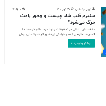
دبیر اجتماعی
۲۶ تیر ۱۴۰۱
۰
۹۴
سندرم قلب شاد چیست و چطور باعث
پ
مرگ می‌شود؟
ی
ا
دانشمندان آلمانی در تحقیقات جدید خود اعلام کرده‌اند که
م
انسان‌ها علاوه بر «غم و ناراحتی زیاد»، بر اثر «خوشحالی بیش…
م
د
بیشتر بخوانید »
ی
۲ ساعت پیش
ر
 اوجِ شنیدنی‌ها؛
پیام مدیر عامل بنیاد رودکی به
ع
یلِ بتهوون+صدا
مناسبت روز خبرنگار
ا
م
ل
ب
ن
ی
ا
د
ر