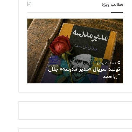
مطالب ویژه
ت
د
و
ر
ل
خ
ی
ش
د
ش
س
ن
ر
خ
۷ ساعت پیش
۸ ساعت پیش
ی
ب
تولید سریال «مدیر مدرسه» جلال
درخشش نخبگ
ا
گ
آل‌احمد
جهانی هوش م
ل
ا
«
ن
م
ا
د
ی
ی
ر
ر
ا
م
ن
د
ی
ر
د