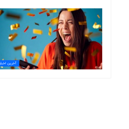
ا
ز
ت
ا
ر
ی
ک
۹ ساعت پیش
یِ
آخرین اخبار
از تاریکیِ ناشنوایی تا
ن
روایتِ شاهکارِ بی‌بد
ا
ش
ن
و
ا
ی
ی
ت
ا