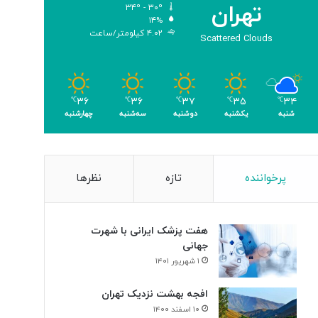
تهران
۳۴º - ۳۰º
ب
۱۴%
ا
۴.۰۲ کیلومتر/ساعت
Scattered Clouds
ک
س
ب
۴
۳۴
۳۵
۳۷
۳۶
۳۶
م
℃
℃
℃
℃
℃
شنبه
یکشنبه
دوشنبه
سه‌شنبه
چهارشنبه
د
ا
ل
پرخواننده
تازه
نظرها
هفت پزشک ایرانی با شهرت
جهانی
۱ شهریور ۱۴۰۱
افجه بهشت نزدیک تهران
۱۰ اسفند ۱۴۰۰