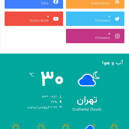
Fans
Subscribers
ص
ک
ر
ن
۰
۰
ب
ا
Subscribers
Followers
ا
ر
ا
ه‌
۰
ل
گ
Followers
ه
ی
ا
ر
م
ی
ا
ک
آب و هوا
ز
ر
۳۰
«
د
℃
ا
و
د
ی
تهران
۳۳º - ۲۸º
س
۲۲%
۲.۶۸ کیلومتر/ساعت
ه
Scattered Clouds
»
ه
و