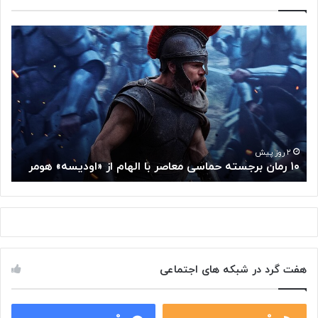
۱
م
۰
غ
ر
ز
م
م
ا
ت
ن
ف
ب
ک
ر
ر
ج
گ
۲ روز پیش
۱۰ رمان برجسته حماسی معاصر با الهام از «اودیسه» هومر
م
س
و
ت
گ
ه
ل
ح
ا
م
ز
ا
س
س
م
هفت گرد در شبکه های اجتماعی
ی
ت
م
خ
ع
و
ا
۰
۰
د