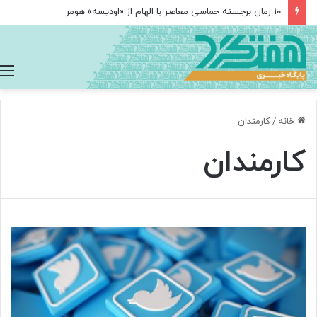
۱۰ رمان برجسته حماسی معاصر با الهام از «اودیسه» هومر
خانه
/
کارمندان
کارمندان