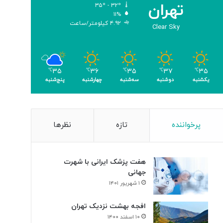
تهران
۳۵º - ۳۲º
ب
۱۱%
ر
۴.۹۲ کیلومتر/ساعت
Clear Sky
ا
ی
ن
ا
۳۵
۳۷
۳۵
۳۶
۳۵
ب
℃
℃
℃
℃
℃
یکشنبه
دوشنبه
سه‌شنبه
چهارشنبه
پنج‌شنبه
و
د
ی
س
ل
پرخواننده
تازه
نظرها
و
ل‌
ه
هفت پزشک ایرانی با شهرت
ا
جهانی
ی
۱ شهریور ۱۴۰۱
س
ر
افجه بهشت نزدیک تهران
ط
۱۰ اسفند ۱۴۰۰
ا