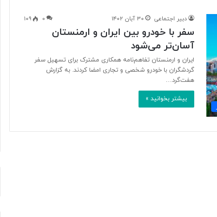
دبیر اجتماعی
۳۰ آبان ۱۴۰۲
۰
۱۰۹
سفر با خودرو بین ایران و ارمنستان
ب
آسان‌تر می‌شود
ا
د
ایران و ارمنستان تفاهم‌نامه همکاری مشترک برای تسهیل سفر
ا
گردشگران با خودرو شخصی و تجاری امضا کردند. به گزارش
م
هفت‌گرد…
:
ا
بیشتر بخوانید »
۴ ساعت پیش
ز
رنگار در یک سال اخیر
بادام: از محبوبیت جهانی تا ارزش
م
تغذیه‌ای و کشاورزی
ح
ب
و
ب
ی
ت
ج
ه
ا