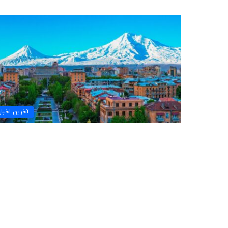
ب
ی
ش
ا
ز
۱
۰
۷ ساعت پیش
۰
آخرین اخبار
بیش از ۱۰۰ خب
خ
اخراج شدند
ب
ر
ن
گ
ا
ر
د
ر
ی