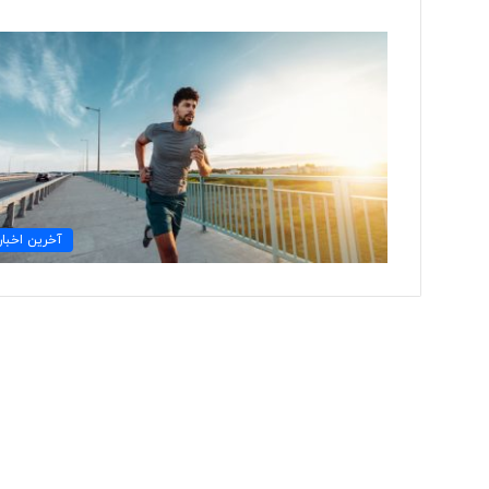
ت
و
ل
ی
د
ل
ب
۳ روز پیش
ا
آخرین اخبار
تولید لباس‌های هوشمن
س‌
«حسگرهای پوشیدنی ک
ه
ا
ی
ه
و
ش
م
ن
د