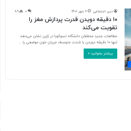
دبیر اجتماعی
۶ مهر ۱۴۰۱
۰
۸۹
۱۰ دقیقه دویدن قدرت پردازش مغز را
آ
تقویت می‌کند
ی
ا
مطالعات جدید محققان دانشگاه تسوکوبا در ژاپن نشان می‌دهد
ف
تنها ۱۰ دقیقه دویدن با شدت متوسط، جریان خون موضعی را…
ن
ا
بیشتر بخوانید »
و
۲ روز پیش
ر
د ایرانی با
آیا فناوری می‌تواند جای آتش‌نشان‌ها
ی
ریگامی»
را بگیرد؟
م
ی‌
ت
و
ا
ن
د
ج
ا