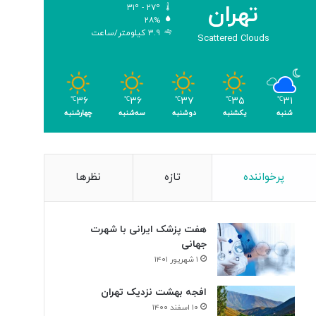
تهران
۳۱º - ۲۷º
و
۲۸%
م
۳.۹ کیلومتر/ساعت
Scattered Clouds
ر
۳۶
۳۶
۳۷
۳۵
۳۱
℃
℃
℃
℃
℃
شنبه
یکشنبه
دوشنبه
سه‌شنبه
چهارشنبه
پرخواننده
تازه
نظرها
هفت پزشک ایرانی با شهرت
جهانی
۱ شهریور ۱۴۰۱
افجه بهشت نزدیک تهران
۱۰ اسفند ۱۴۰۰