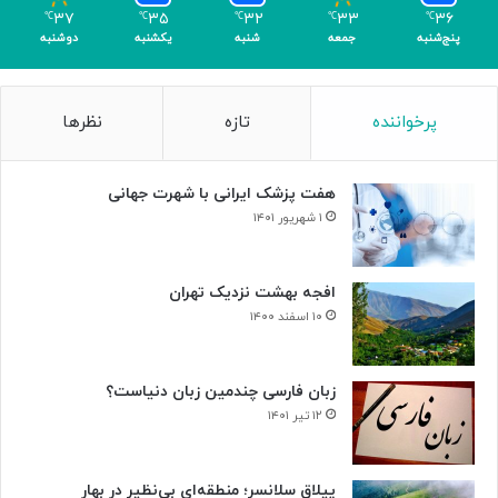
ک
ل
۳۷
۳۵
۳۲
۳۳
۳۶
℃
℃
℃
℃
℃
ر
د
پنج‌شنبه
جمعه
شنبه
یکشنبه
دوشنبه
ی
ر
گ
ت
ا
ا
پرخواننده
تازه
نظرها
م
ل
ی
ا
»
ر
هفت پزشک ایرانی با شهرت جهانی
و
ح
۱ شهریور ۱۴۰۱
د
ت
افجه بهشت نزدیک تهران
۱۰ اسفند ۱۴۰۰
زبان فارسی چندمین زبان دنیاست؟
۱۲ تیر ۱۴۰۱
ییلاق سلانسر؛ منطقه‌ای بی‌نظیر در بهار