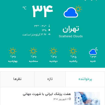
د
ی
۳۴
ه
℃
و
ش
م
ص
تهران
۳۴º - ۳۰º
ن
۱۴%
۴.۹۲ کیلومتر/ساعت
و
Scattered Clouds
ع
ی
ب
ا
۳۶
۳۶
۳۷
۳۵
۳۳
℃
℃
℃
℃
℃
ک
شنبه
یکشنبه
دوشنبه
سه‌شنبه
چهارشنبه
س
ب
۴
پرخواننده
تازه
نظرها
م
د
ا
هفت پزشک ایرانی با شهرت جهانی
ل
۱ شهریور ۱۴۰۱