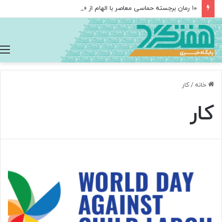
۱۰ رمان برجسته حماسی معاصر با الهام از «اودیسه» هومر
خانه
/
کار
کار