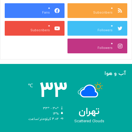
ع
و
ا
۰
۰
د
Fans
Subscribers
ص
ک
ر
ن
۰
۰
ب
ا
Subscribers
Followers
ا
ر
ا
ه‌
۰
ل
گ
Followers
ه
ی
ا
ر
م
ی
ا
ک
آب و هوا
ز
ر
۳۳
«
د
℃
ا
و
د
ی
تهران
۳۳º - ۳۰º
س
۱۴%
۴.۰۲ کیلومتر/ساعت
ه
Scattered Clouds
»
ه