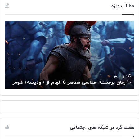
مطالب ویژه
۱
م
۰
غ
ر
ز
م
م
ا
ت
ن
ف
ب
ک
ر
ر
ج
گ
۱ روز پیش
۱۰ رمان برجسته حماسی معاصر با الهام از «اودیسه» هومر
م
س
و
ت
گ
ه
ل
ح
ا
م
ز
ا
س
س
م
هفت گرد در شبکه های اجتماعی
ی
ت
م
خ