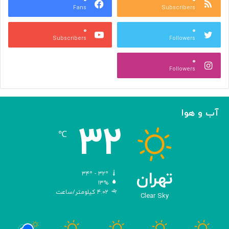
Fans
Subscribers
ا
ل
۰
۰
ا
Subscribers
Followers
خ
ی
۰
ر
Followers
ا
خ
ر
ا
آب و هوا
ج
۳۲
ش
℃
د
ن
د
تهران
۳۴º - ۳۲º
۱۳%
۴.۰۲ کیلومتر/ساعت
Clear Sky