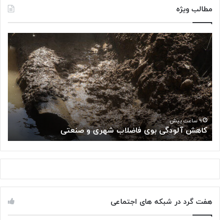
مطالب ویژه
ک
«
ا
پ
ه
ژ
ش
و
آ
ه
ل
ش
و
گ
د
ا
«
گ
ه
۹ ساعت پیش
کاهش آلودگی بوی فاضلاب شهری و صنعتی
ب
ی
م
ب
ل
و
ی
ی
س
ف
ر
ا
ط
ض
ا
هفت گرد در شبکه های اجتماعی
ل
ن
ا
: