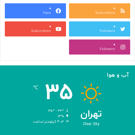
ب
ت
ش
۰
۰
و
Fans
Subscribers
ه
ل
ر
ی
۰
۰
ی
د
Subscribers
Followers
و
و
ص
ی
۰
ن
ر
Followers
ع
و
ت
س‌
ی
ه
ا
آب و هوا
ی
۳۵
م
℃
ه
ن
د
س
تهران
۳۵º - ۳۲º
ی‌
۱۳%
۴.۰۲ کیلومتر/ساعت
ش
Clear Sky
د
ه