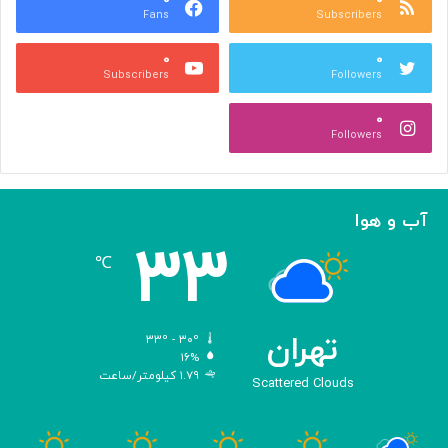
Fans
Subscribers
جِ
ش
۰
۰
ن
Subscribers
Followers
ی
د
۰
ن
Followers
ی‌
ه
ا
؛
آب و هوا
ر
۳۳
و
℃
ا
ی
تِ
ش
تهران
۳۳º - ۳۰º
ا
۱۶%
۱.۷۹ کیلومتر/ساعت
ه
Scattered Clouds
ک
ا
رِ