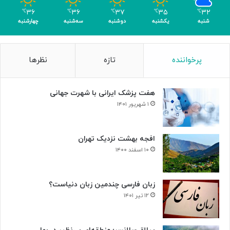
ب
۳۶
۳۶
۳۷
۳۵
۳۲
℃
℃
℃
℃
℃
ی‌
شنبه
یکشنبه
دوشنبه
سه‌شنبه
چهارشنبه
ب
د
ی
پرخواننده
تازه
نظرها
لِ
ب
ت
هفت پزشک ایرانی با شهرت جهانی
ه
و
۱ شهریور ۱۴۰۱
و
ن
+
افجه بهشت نزدیک تهران
ص
۱۰ اسفند ۱۴۰۰
د
ا
زبان فارسی چندمین زبان دنیاست؟
۱۲ تیر ۱۴۰۱