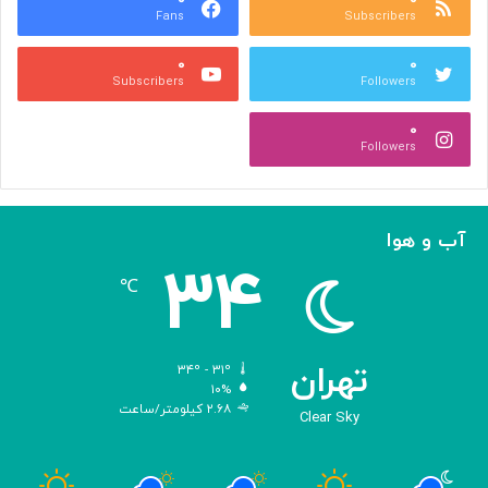
Fans
Subscribers
ص
ک
ر
ن
۰
۰
ب
ا
Subscribers
Followers
ا
ر
ا
ه‌
۰
ل
گ
Followers
ه
ی
ا
ر
م
ی
ا
ک
آب و هوا
ز
ر
۳۴
«
د
℃
ا
و
د
ی
تهران
۳۴º - ۳۱º
س
۱۰%
۲.۶۸ کیلومتر/ساعت
ه
Clear Sky
»
ه
و