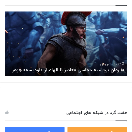
۱
م
۰
غ
ر
ز
م
م
ا
ت
ن
ف
ب
ک
ر
ر
ج
گ
۱۳ ساعت پیش
۱۰ رمان برجسته حماسی معاصر با الهام از «اودیسه» هومر
م
س
و
ت
گ
ه
ل
ح
ا
م
ز
ا
س
س
م
هفت گرد در شبکه های اجتماعی
ی
ت
م
خ
ع
و
ا
۰
۰
د