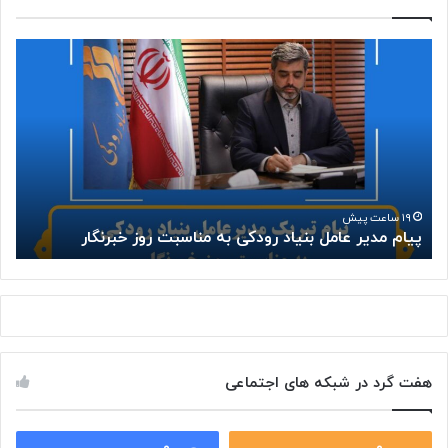
پ
ت
ی
و
ا
ل
م
ی
م
د
د
س
ی
ر
ر
ی
ع
ا
۱۹ ساعت پیش
پیام مدیر عامل بنیاد رودکی به مناسبت روز خبرنگار
ت
ا
ل
م
«
ل
م
ب
د
ن
ی
ی
ر
ا
م
هفت گرد در شبکه های اجتماعی
د
د
ر
ر
و
س
د
۰
۰
ه