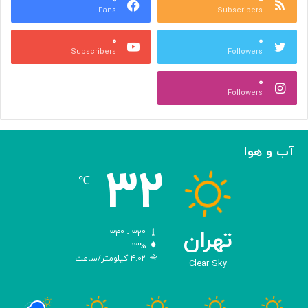
Fans
Subscribers
ک
»
ی
ج
۰
۰
ب
ل
Subscribers
Followers
ه
ا
م
ل
۰
ن
آ
Followers
ا
ل‌
س
ا
ب
ح
ت
م
آب و هوا
ر
د
۳۲
و
℃
ز
خ
ب
ر
تهران
۳۴º - ۳۲º
ن
۱۳%
۴.۰۲ کیلومتر/ساعت
گ
Clear Sky
ا
ر