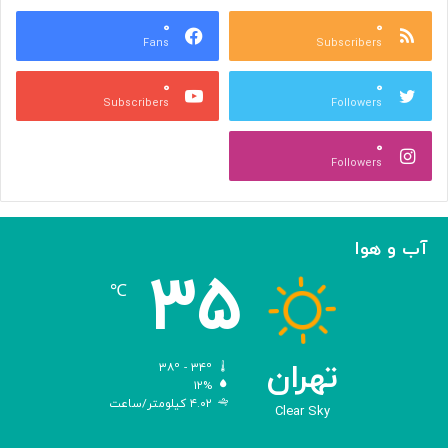
ب
ت
ش
۰
۰
و
Fans
Subscribers
ه
ل
ر
ی
۰
۰
ی
د
Subscribers
Followers
و
و
ص
ی
۰
ن
ر
Followers
ع
و
ت
س‌
ی
ه
ا
آب و هوا
ی
۳۵
م
℃
ه
ن
د
س
تهران
۳۸º - ۳۴º
ی‌
۱۲%
۴.۰۲ کیلومتر/ساعت
ش
Clear Sky
د
ه