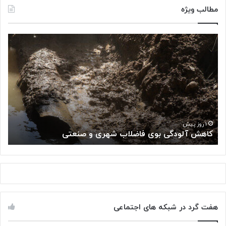
مطالب ویژه
ک
«
ا
پ
ه
ژ
ش
و
آ
ه
ل
ش
و
گ
د
ا
«
گ
ه
۱ روز پیش
کاهش آلودگی بوی فاضلاب شهری و صنعتی
ب
ی
م
ب
ل
و
ی
ی
س
ف
ر
ا
ط
ض
ا
هفت گرد در شبکه های اجتماعی
ل
ن
ا
: