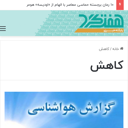
۱۰ رمان برجسته حماسی معاصر با الهام از «اودیسه» هومر
خانه
/
کاهش
کاهش