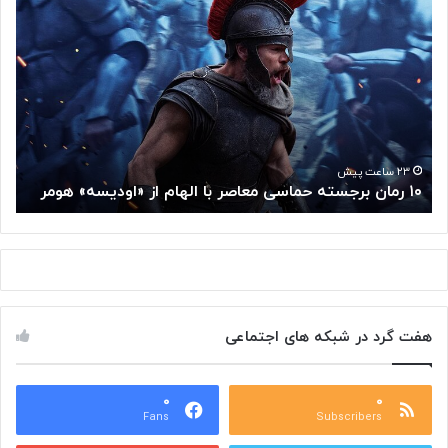
۱
م
۰
غ
ر
ز
م
م
ا
ت
ن
ف
ب
ک
ر
ر
ج
گ
۲۳ ساعت پیش
۱۰ رمان برجسته حماسی معاصر با الهام از «اودیسه» هومر
م
س
و
ت
گ
ه
ل
ح
ا
م
ز
ا
س
س
م
هفت گرد در شبکه های اجتماعی
ی
ت
م
خ
ع
و
ا
۰
۰
د
Fans
Subscribers
ص
ک
ر
ن