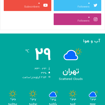
۰
۰
ب
ا
Subscribers
Followers
ا
ر
ا
ه‌
۰
ل
گ
Followers
ه
ی
ا
ر
م
ی
ا
ک
آب و هوا
ز
ر
۲۹
«
د
℃
ا
و
د
ی
تهران
۳۴º - ۲۹º
س
۳۶%
۲.۵۶ کیلومتر/ساعت
ه
Scattered Clouds
»
ه
و
م
۳۶
۳۷
۳۵
۳۴
۳۴
℃
℃
℃
℃
℃
ر
جمعه
شنبه
یکشنبه
دوشنبه
سه‌شنبه