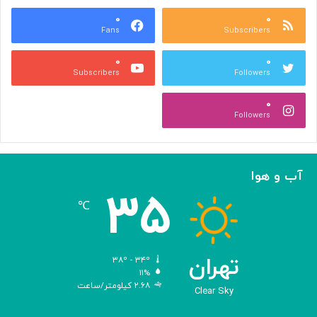
ر
ر
ا
۰
۰
ا
Fans
Subscribers
گ
ی
س
ت
۰
۰
ت
و
Subscribers
Followers
ر
س
ش
ع
۰
م
ه
Followers
ی‌
ن
د
ش
ه
ر
د
ع
آب و هوا
!
ل
۳۵
م
℃
ی
د
ی
ج
تهران
۳۸º - ۳۴º
ی
۱۱%
۲.۶۸ کیلومتر/ساعت
ت
Clear Sky
ا
ل