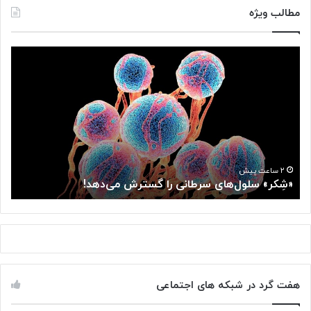
مطالب ویژه
«
ه
شِ
م
ک
ک
ر
ا
»
ر
س
ی
ل
د
و
و
ل‌
و
۲ ساعت پیش
«شِکر» سلول‌های سرطانی را گسترش می‌دهد!
ه
ه
ز
ا
ا
ی
ر
س
ت
ر
خ
ط
ا
ا
ن
هفت گرد در شبکه های اجتماعی
ن
ه
ی
ب