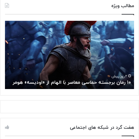
مطالب ویژه
۱
م
۰
غ
ر
ز
م
م
ا
ت
ن
ف
ب
ک
ر
ر
ج
گ
۲ روز پیش
۱۰ رمان برجسته حماسی معاصر با الهام از «اودیسه» هومر
م
س
و
ت
گ
ه
ل
ح
ا
م
ز
ا
س
س
م
هفت گرد در شبکه های اجتماعی
ی
ت
م
خ