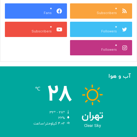
ع
و
ا
۰
۰
د
Fans
Subscribers
ص
ک
ر
ن
۰
۰
ب
ا
Subscribers
Followers
ا
ر
ا
ه‌
۰
ل
گ
Followers
ه
ی
ا
ر
م
ی
ا
ک
آب و هوا
ز
ر
۲۸
«
د
℃
ا
و
د
ی
تهران
۳۲º - ۲۸º
س
۲۶%
۴.۰۲ کیلومتر/ساعت
ه
Clear Sky
»
ه