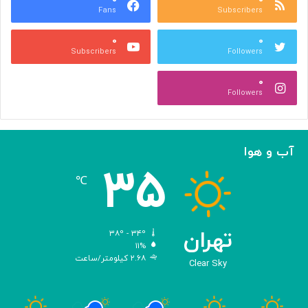
Fans
Subscribers
ر
گ
ا
س
۰
۰
ی
ت
Subscribers
Followers
ا
ر
ف
ش
۰
ز
م
Followers
ا
ی‌
ی
د
ش
ه
ع
د
آب و هوا
م
!
۳۵
ر
℃
ن
گ
ه
د
تهران
۳۸º - ۳۴º
ا
۱۱%
۲.۶۸ کیلومتر/ساعت
ر
Clear Sky
ی
م
ی