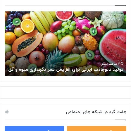
ت
«
و
شِ
ل
ک
ی
ر
د
»
ن
س
ا
ل
ن
و
و
ل‌
۳ ساعت پیش
تولید نانوجاذب ایرانی برای افزایش عمر نگهداری میوه و گل
«
ج
ه
ا
ا
ذ
ی
ب
س
ا
ر
ی
ط
ر
ا
هفت گرد در شبکه های اجتماعی
ا
ن
ن
ی
ی
ر
ب
۰
۰
ا