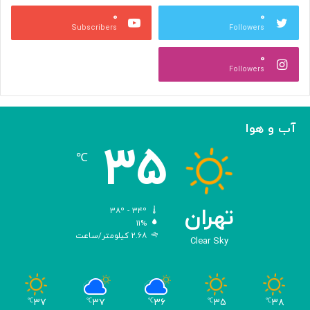
ا
س
۰
۰
ی
ت
Subscribers
Followers
ا
ر
ف
ش
۰
ز
م
Followers
ا
ی‌
ی
د
ش
ه
ع
د
آب و هوا
م
!
۳۵
ر
℃
ن
گ
ه
د
تهران
۳۸º - ۳۴º
ا
۱۱%
۲.۶۸ کیلومتر/ساعت
ر
Clear Sky
ی
م
ی
و
۳۷
۳۷
۳۶
۳۵
۳۸
℃
℃
℃
℃
℃