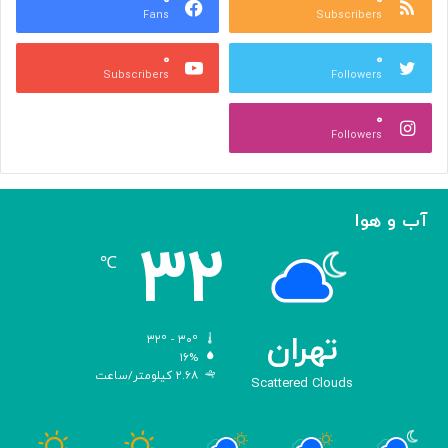
Fans
Subscribers
ص
ک
ر
ن
۰
۰
ب
ا
Subscribers
Followers
ا
ر
ا
ه‌
۰
ل
گ
Followers
ه
ی
ا
ر
م
ی
ا
ک
آب و هوا
ز
ر
۳۲
«
د
℃
ا
و
د
ی
تهران
۳۲º - ۳۰º
س
۱۶%
۲.۶۸ کیلومتر/ساعت
ه
Scattered Clouds
»
ه
و