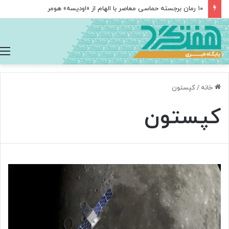
۱۰ رمان برجسته حماسی معاصر با الهام از «اودیسه» هومر
خانه
/
کپستون
کپستون