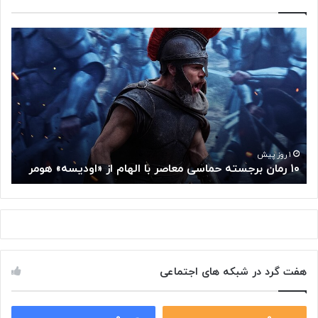
۱
م
۰
غ
ر
ز
م
م
ا
ت
ن
ف
ب
ک
ر
ر
ج
گ
۱ روز پیش
۱۰ رمان برجسته حماسی معاصر با الهام از «اودیسه» هومر
م
س
و
ت
گ
ه
ل
ح
ا
م
ز
ا
س
س
م
هفت گرد در شبکه های اجتماعی
ی
ت
م
خ
ع
و
ا
۰
۰
د