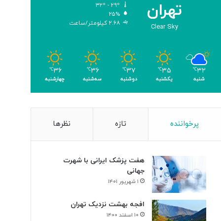
تهران
۳۲º - ۲۹º
و
۲۵%
م
۲.۶۸ کیلومتر/ساعت
Clear Sky
ر
۳۶
۳۶
۳۷
۳۵
۳۲
℃
℃
℃
℃
℃
شنبه
یکشنبه
دوشنبه
سه‌شنبه
چهارشنبه
پرخواننده
تازه
نظرها
هفت پزشک ایرانی با شهرت
جهانی
۱ شهریور ۱۴۰۱
افجه بهشت نزدیک تهران
۱۰ اسفند ۱۴۰۰