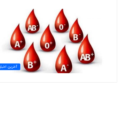
ت
و
ل
ی
د
ل
ب
۳ روز پیش
ا
آخرین اخبار
تولید لباس‌های هوشمن
س‌
«حسگرهای پوشیدنی ک
ه
ا
ی
ه
و
ش
م
ن
د