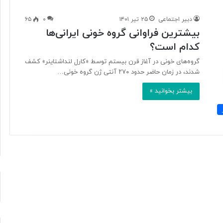
دبیر اجتماعی
۲۵ تیر ۱۴۰۱
۰
۶۵
بیشترین فراوانی گروه خونی ایرانی‌ها
آ
کدام است؟
ی
ا
گروه‌های خونی در آغاز قرن بیستم توسط «کارل لنداشتاینر» کشف
ف
شدند، در زمان حاضر حدود ۲۷۰ آنتی ژن گروه خونی…
ن
ا
بیشتر بخوانید »
و
۲ روز پیش
ر
د ایرانی با
آیا فناوری می‌تواند جای آتش‌نشان‌ها
ی
ریگامی»
را بگیرد؟
م
ی‌
ت
و
ا
ن
د
ج
ا