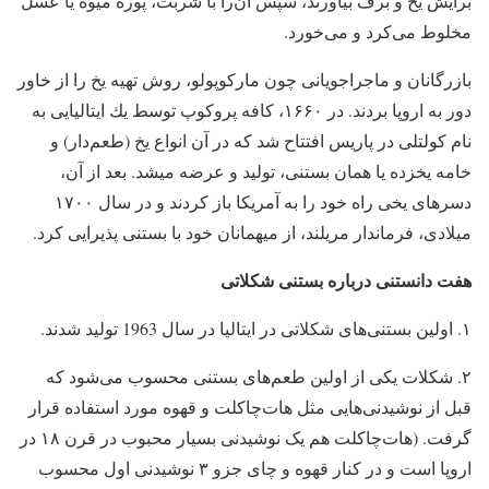
برایش یخ و برف بیاورند، سپس آن‌‎را با شربت، پوره میوه یا عسل
مخلوط می‎‌كرد و می‌‎خورد.
بازرگانان و ماجراجویانی چون ماركوپولو، روش تهیه یخ را از خاور
دور به اروپا بردند. در ۱۶۶۰، كافه پروكوپ توسط یك ایتالیایی به
نام كولتلی در پاریس افتتاح شد كه در آن انواع یخ (طعم‌‎‌دار) و
خامه یخ‎زده یا همان بستنی، تولید و عرضه می‎شد. بعد از آن،
دسرهای یخی راه خود را به آمریكا باز كردند و در سال ۱۷۰۰
میلادی، فرماندار مریلند، از میهمانان خود با بستنی پذیرایی كرد.
هفت دانستنی درباره بستنی شکلاتی
۱. اولین بستنی‌های شکلاتی در ایتالیا در سال 1963 تولید شدند.
۲. شکلات یکی از اولین طعم‌های بستنی محسوب می‌شود که
قبل از نوشیدنی‌هایی مثل هات‌چاکلت و قهوه مورد استفاده قرار
گرفت. (هات‌چاکلت هم یک نوشیدنی بسیار محبوب در قرن ۱۸ در
اروپا است و در کنار قهوه و چای جزو ۳ نوشیدنی اول محسوب