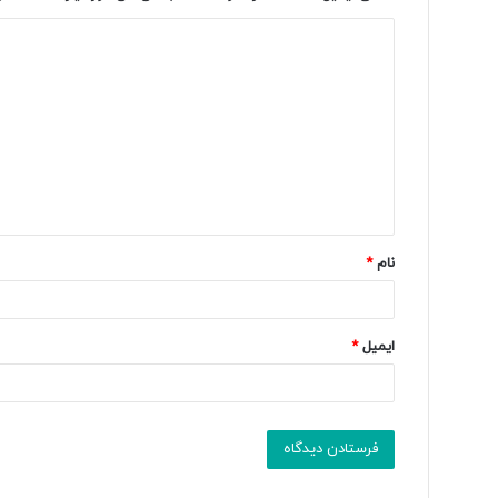
د
ی
د
گ
ا
ه
*
نام
*
ایمیل
*