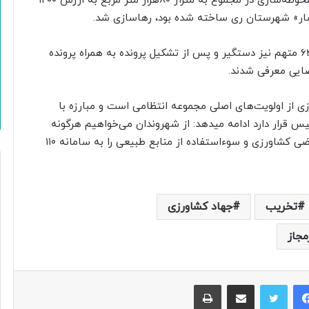
او می‌گوید: در این این عملیات ۶۲ مورد دیوارکشی، بنا و محوطه‌سازی در مجموع به متراژ ۸۰هزار متر مربع به ارزش ۱۲۰۰
صار» شهرستان ری ساخته شده بود، رهاسازی شد.
به گفته جانشین رییس پلیس تهران بزرگ در این رابطه ۶۲ متهم نیز دستگیر و پس از تشکیل پرونده به همراه پرونده
ضایی معرفی شدند.
زی از اولویت‌های اصلی مجموعه انتظامی است و مبارزه با
زمین‌خواران و سودجویان به‌صورت مستمر در دستورکار پلیس قرار دارد ادامه می‎دهد: از شهروندان می‌خواهیم هرگونه
اخبار در خصوص ساخت‌ و ساز غیرمجاز، تغییر کاربری اراضی کشاورزی و سوء‌استفاده از منابع طبیعی را به سامانه ۱۱۰
تخریب
جهاد کشاورزی
مجاز
فیس بوک
توییتر
اشتراک گذاری از طریق ایمیل
چاپ