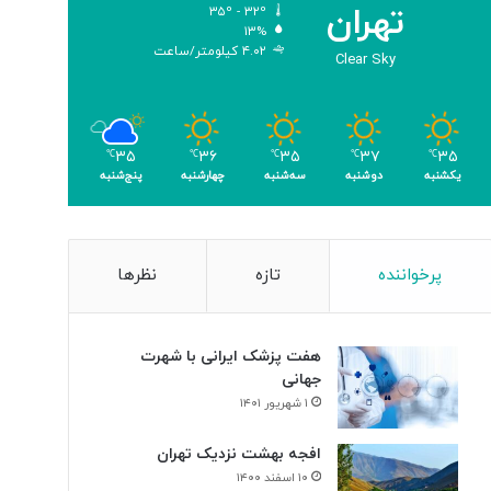
تهران
۳۵º - ۳۲º
۱۳%
۴.۰۲ کیلومتر/ساعت
Clear Sky
۳۵
۳۶
۳۵
۳۷
۳۵
℃
℃
℃
℃
℃
یکشنبه
دوشنبه
سه‌شنبه
چهارشنبه
پنج‌شنبه
پرخواننده
تازه
نظرها
هفت پزشک ایرانی با شهرت
جهانی
۱ شهریور ۱۴۰۱
افجه بهشت نزدیک تهران
۱۰ اسفند ۱۴۰۰